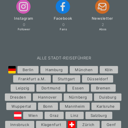
Instagram
Facebook
Newsletter
0
0
2
Follower
Fans
Abos
ALLE STADT-REISEFÜHRER
Berlin
Hamburg
München
Köln
Frankfurt a.M.
Stuttgart
Düsseldorf
Leipzig
Dortmund
Essen
Bremen
Dresden
Hannover
Nürnberg
Duisburg
Wuppertal
Bonn
Mannheim
Karlsruhe
Wien
Graz
Linz
Salzburg
Innsbruck
Klagenfurt
Zürich
Genf