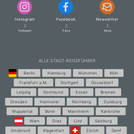
Instagram
Facebook
Newsletter
0
0
2
Follower
Fans
Abos
ALLE STADT-REISEFÜHRER
Berlin
Hamburg
München
Köln
Frankfurt a.M.
Stuttgart
Düsseldorf
Leipzig
Dortmund
Essen
Bremen
Dresden
Hannover
Nürnberg
Duisburg
Wuppertal
Bonn
Mannheim
Karlsruhe
Wien
Graz
Linz
Salzburg
Innsbruck
Klagenfurt
Zürich
Genf