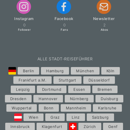
Instagram
Facebook
Newsletter
0
0
2
Follower
Fans
Abos
ALLE STADT-REISEFÜHRER
Berlin
Hamburg
München
Köln
Frankfurt a.M.
Stuttgart
Düsseldorf
Leipzig
Dortmund
Essen
Bremen
Dresden
Hannover
Nürnberg
Duisburg
Wuppertal
Bonn
Mannheim
Karlsruhe
Wien
Graz
Linz
Salzburg
Innsbruck
Klagenfurt
Zürich
Genf