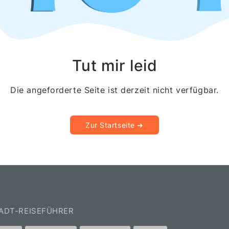
Essen
Bremen
Dresden
Hannover
Tut mir leid
Nürnberg
Die angeforderte Seite ist derzeit nicht verfügbar.
Duisburg
Wuppertal
Zur Startseite ➜
Bonn
Mannheim
Karlsruhe
Österreich
Wien
TADT-REISEFÜHRER
Graz