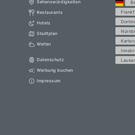
Sehenswürdigkeiten
Be
Frankf
Restaurants
Dortm
Hotels
Nürnb
Stadtplan
Karlsr
Wetter
Innsbr
Datenschutz
Lausa
Werbung buchen
Impressum