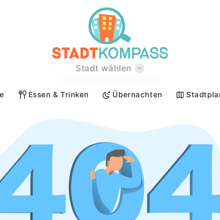
Stadt wählen
Berlin
te
Essen & Trinken
Übernachten
Stadtpla
Hamburg
München
Köln
Frankfurt a.M.
Stuttgart
Düsseldorf
Leipzig
Dortmund