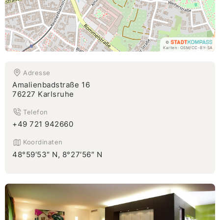
©
Karten:
OSM
/
CC-BY-SA
Adresse
Amalienbadstraße 16
76227 Karlsruhe
Telefon
+49 721 942660
Koordinaten
48°59′53″ N, 8°27′56″ N