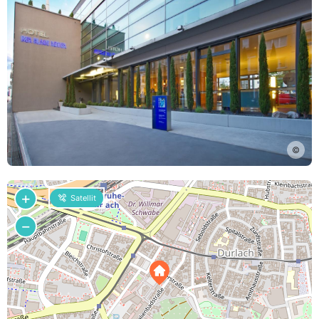
©
+
Satellit
−