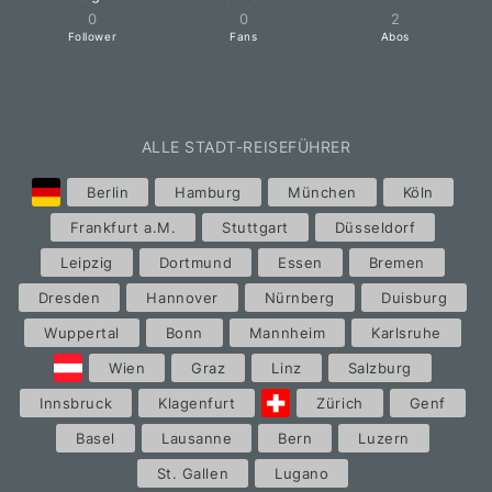
0
0
2
Follower
Fans
Abos
ALLE STADT-REISEFÜHRER
Berlin
Hamburg
München
Köln
Frankfurt a.M.
Stuttgart
Düsseldorf
Leipzig
Dortmund
Essen
Bremen
Dresden
Hannover
Nürnberg
Duisburg
Wuppertal
Bonn
Mannheim
Karlsruhe
Wien
Graz
Linz
Salzburg
Innsbruck
Klagenfurt
Zürich
Genf
Basel
Lausanne
Bern
Luzern
St. Gallen
Lugano