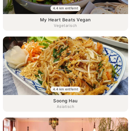
4.4 km entfernt
My Heart Beats Vegan
Vegetarisch
4.4 km entfernt
Soong Hau
Asiatisch