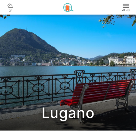
3°
Lugano