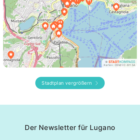
©
Karten:
OSM
/
CC-BY-SA
Stadtplan vergrößern
Der Newsletter für Lugano