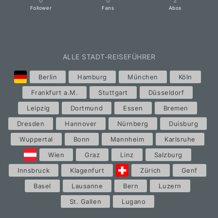
Follower
Fans
Abos
ALLE STADT-REISEFÜHRER
Berlin
Hamburg
München
Köln
Frankfurt a.M.
Stuttgart
Düsseldorf
Leipzig
Dortmund
Essen
Bremen
Dresden
Hannover
Nürnberg
Duisburg
Wuppertal
Bonn
Mannheim
Karlsruhe
Wien
Graz
Linz
Salzburg
Innsbruck
Klagenfurt
Zürich
Genf
Basel
Lausanne
Bern
Luzern
St. Gallen
Lugano