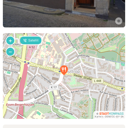
©
+
Satellit
−
©
Karten:
OSM
/
CC-BY-SA