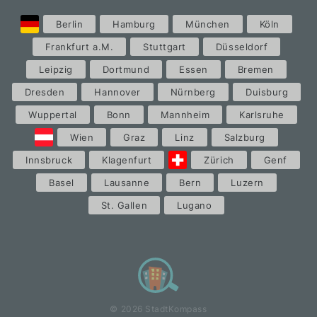
Berlin
Hamburg
München
Köln
Frankfurt a.M.
Stuttgart
Düsseldorf
Leipzig
Dortmund
Essen
Bremen
Dresden
Hannover
Nürnberg
Duisburg
Wuppertal
Bonn
Mannheim
Karlsruhe
Wien
Graz
Linz
Salzburg
Innsbruck
Klagenfurt
Zürich
Genf
Basel
Lausanne
Bern
Luzern
St. Gallen
Lugano
© 2026 StadtKompass