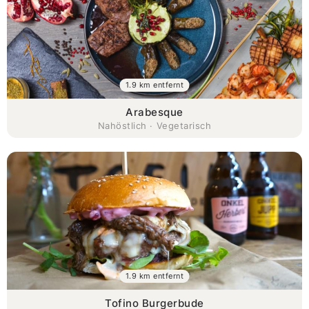
1.9 km entfernt
Arabesque
Nahöstlich · Vegetarisch
1.9 km entfernt
Tofino Burgerbude