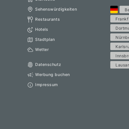
Sehenswürdigkeiten
Be
Frankf
Restaurants
Dortm
Hotels
Nürnb
Stadtplan
Karlsr
Wetter
Innsbr
Datenschutz
Lausa
Werbung buchen
Impressum