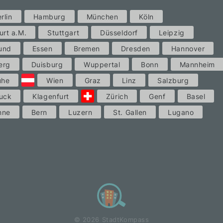
rlin
Hamburg
München
Köln
urt a.M.
Stuttgart
Düsseldorf
Leipzig
und
Essen
Bremen
Dresden
Hannover
erg
Duisburg
Wuppertal
Bonn
Mannheim
uhe
Wien
Graz
Linz
Salzburg
uck
Klagenfurt
Zürich
Genf
Basel
nne
Bern
Luzern
St. Gallen
Lugano
© 2026 StadtKompass