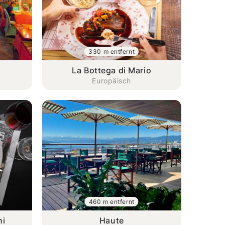
330 m entfernt
La Bottega di Mario
Europäisch
460 m entfernt
hi
Haute