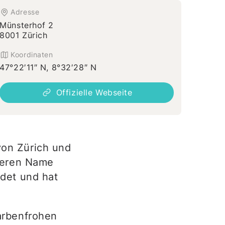
Adresse
Münsterhof 2
8001 Zürich
Koordinaten
47°22′11″ N, 8°32′28″ N
Offizielle Webseite
 von Zürich und
 deren Name
det und hat
arbenfrohen