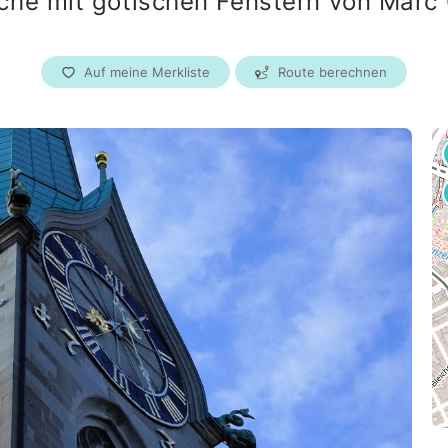
rche mit gotischen Fenstern von Marc 
Essen
Bremen
Auf meine Merkliste
Route berechnen
Dresden
Hannover
Nürnberg
Duisburg
Wuppertal
Bonn
Mannheim
Karlsruhe
Österreich
Wien
Graz