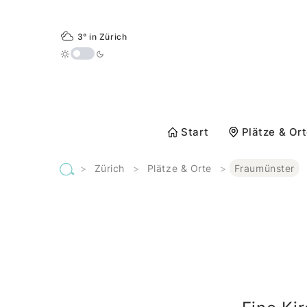
3° in Zürich
Start
Plätze & Or
>
Zürich
>
Plätze & Orte
>
Fraumünster