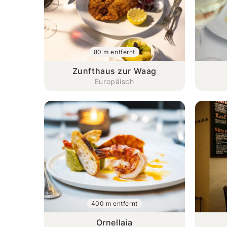
80 m entfernt
Zunfthaus zur Waag
Europäisch
400 m entfernt
Ornellaia