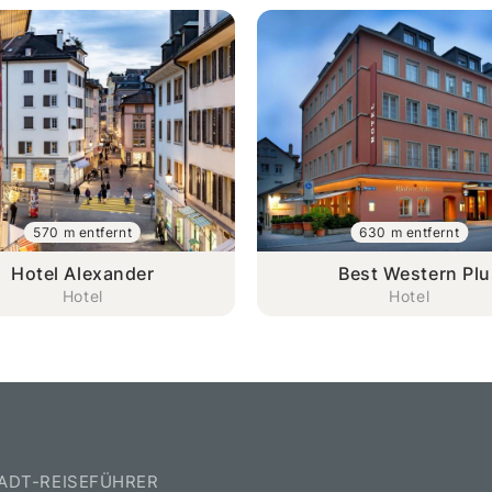
570 m entfernt
630 m entfernt
Hotel Alexander
Best Western Plu
Zürcherhof
Hotel
Hotel
TADT-REISEFÜHRER