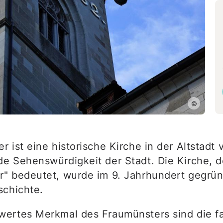
Linz
Salzburg
Innsbruck
Klagenfurt
Schweiz
Genf
Basel
©
Lausanne
Bern
 ist eine historische Kirche in der Altstadt
Luzern
e Sehenswürdigkeit der Stadt. Die Kirche,
St. Gallen
" bedeutet, wurde im 9. Jahrhundert gegrün
Lugano
schichte.
wertes Merkmal des Fraumünsters sind die f