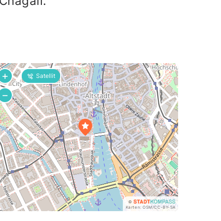
Chagall.
+
Satellit
−
©
Karten:
OSM
/
CC-BY-SA