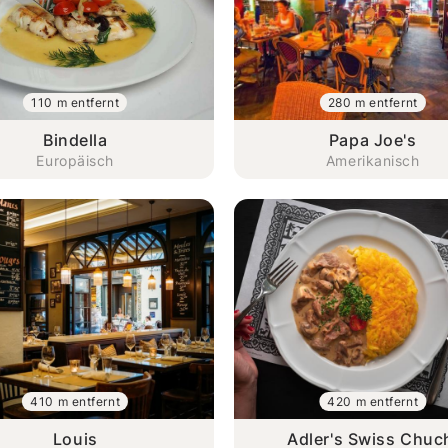
110 m entfernt
280 m entfernt
Bindella
Papa Joe's
Europäisch
Amerikanisch
410 m entfernt
420 m entfernt
Louis
Adler's Swiss Chuc