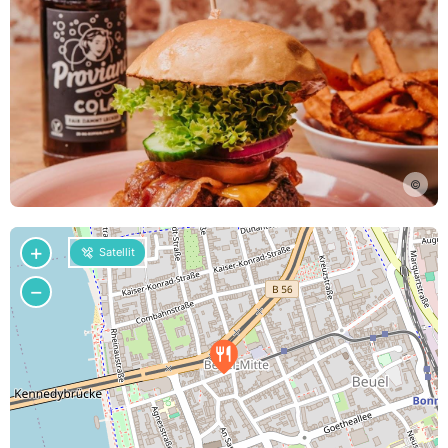
©
+
Satellit
−