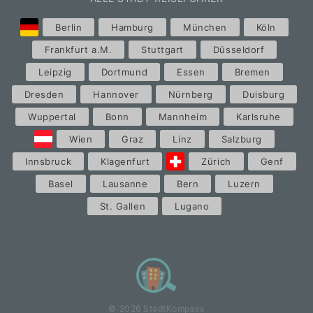
Berlin
Hamburg
München
Köln
Frankfurt a.M.
Stuttgart
Düsseldorf
Leipzig
Dortmund
Essen
Bremen
Dresden
Hannover
Nürnberg
Duisburg
Wuppertal
Bonn
Mannheim
Karlsruhe
Wien
Graz
Linz
Salzburg
Innsbruck
Klagenfurt
Zürich
Genf
Basel
Lausanne
Bern
Luzern
St. Gallen
Lugano
© 2026 StadtKompass