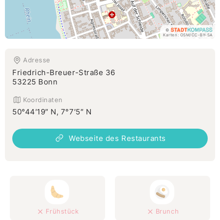
©
Karten:
OSM
/
CC-BY-SA
Adresse
Friedrich-Breuer-Straße 36
53225 Bonn
Koordinaten
50°44′19″ N, 7°7′5″ N
Webseite des Restaurants
Frühstück
Brunch