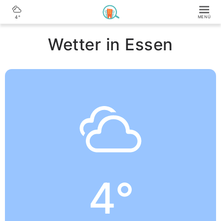
4°
Wetter in Essen
4°