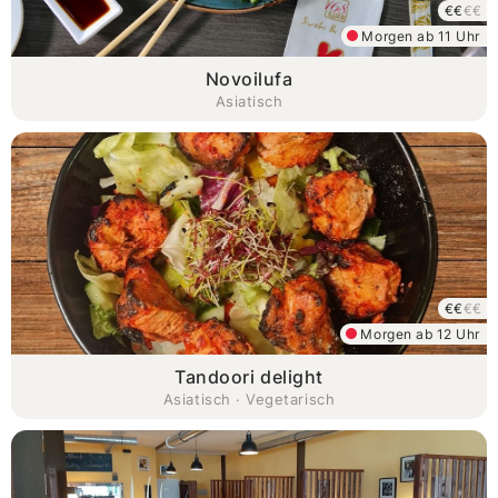
€€
€€
Morgen ab 11 Uhr
Novoilufa
Asiatisch
€€
€€
Morgen ab 12 Uhr
Tandoori delight
Asiatisch · Vegetarisch