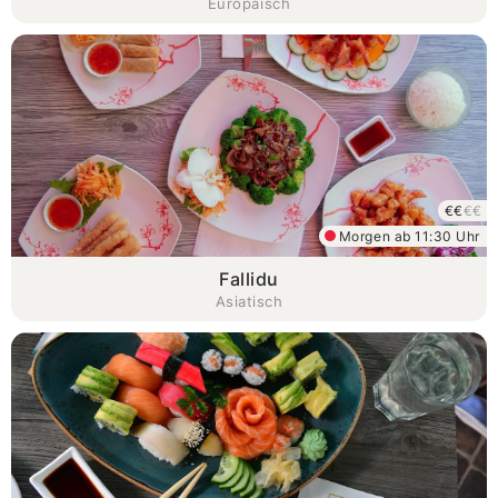
Europäisch
€€
€€
Morgen ab 11:30 Uhr
Fallidu
Asiatisch