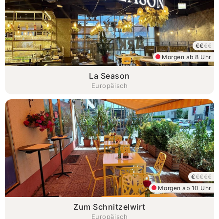
€€
€€
Morgen ab 8 Uhr
La Season
Europäisch
€
€€€€
Morgen ab 10 Uhr
Zum Schnitzelwirt
Europäisch