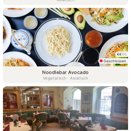
€€
€€
Geschlossen
Noodlebar Avocado
Vegetarisch · Asiatisch