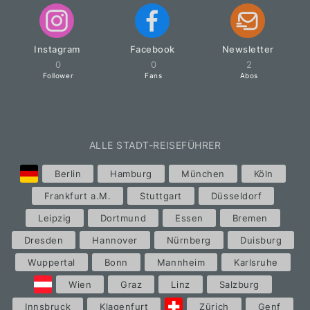
Instagram
Facebook
Newsletter
0
0
2
Follower
Fans
Abos
ALLE STADT-REISEFÜHRER
Berlin
Hamburg
München
Köln
Frankfurt a.M.
Stuttgart
Düsseldorf
Leipzig
Dortmund
Essen
Bremen
Dresden
Hannover
Nürnberg
Duisburg
Wuppertal
Bonn
Mannheim
Karlsruhe
Wien
Graz
Linz
Salzburg
Innsbruck
Klagenfurt
Zürich
Genf