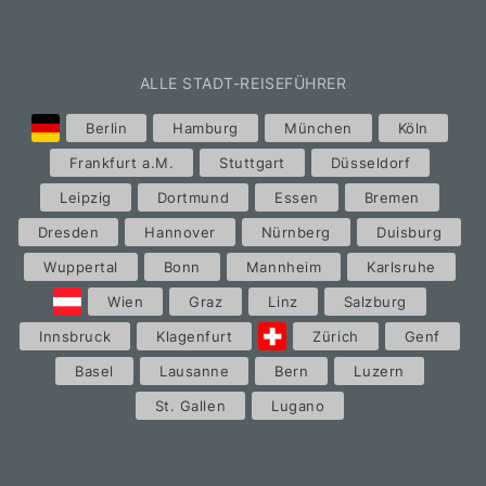
ALLE STADT-REISEFÜHRER
Berlin
Hamburg
München
Köln
Frankfurt a.M.
Stuttgart
Düsseldorf
Leipzig
Dortmund
Essen
Bremen
Dresden
Hannover
Nürnberg
Duisburg
Wuppertal
Bonn
Mannheim
Karlsruhe
Wien
Graz
Linz
Salzburg
Innsbruck
Klagenfurt
Zürich
Genf
Basel
Lausanne
Bern
Luzern
St. Gallen
Lugano