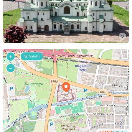
©
+
Satellit
−