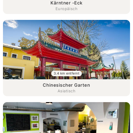
Kärntner -Eck
Europäisch
3.4 km entfernt
Chinesischer Garten
Asiatisch