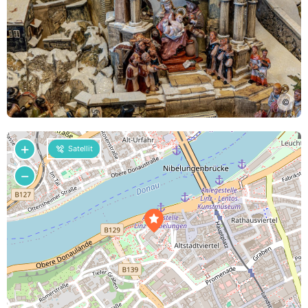
©
+
Satellit
−