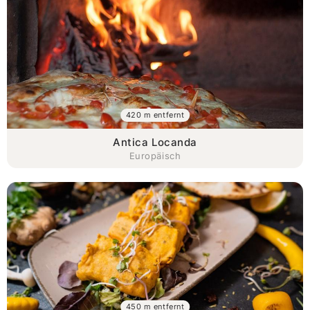
420 m entfernt
Antica Locanda
Europäisch
450 m entfernt