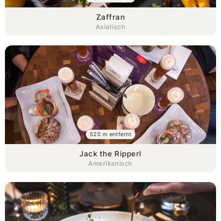
Zaffran
Asiatisch
520 m entfernt
Jack the Ripperl
Amerikanisch