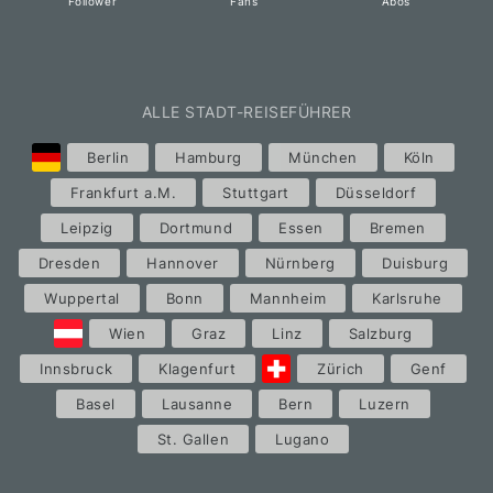
Follower
Fans
Abos
ALLE STADT-REISEFÜHRER
Berlin
Hamburg
München
Köln
Frankfurt a.M.
Stuttgart
Düsseldorf
Leipzig
Dortmund
Essen
Bremen
Dresden
Hannover
Nürnberg
Duisburg
Wuppertal
Bonn
Mannheim
Karlsruhe
Wien
Graz
Linz
Salzburg
Innsbruck
Klagenfurt
Zürich
Genf
Basel
Lausanne
Bern
Luzern
St. Gallen
Lugano