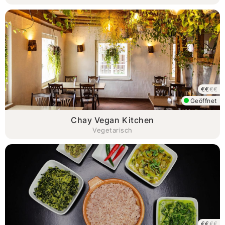
€€
€€
Geöffnet
Chay Vegan Kitchen
Vegetarisch
€€
€€