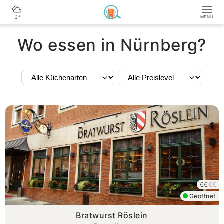
3°
Wo essen in Nürnberg?
€€
€€
Geöffnet
Bratwurst Röslein