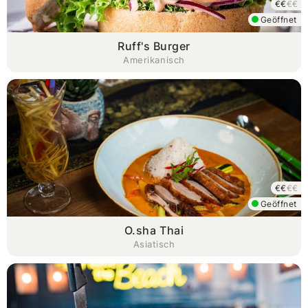
€€
€€
Geöffnet
Ruff's Burger
Amerikanisch
€€
€€
Geöffnet
O.sha Thai
Asiatisch