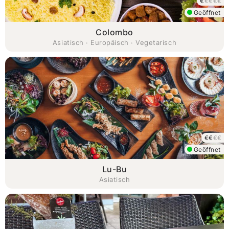
€
€€€€
Geöffnet
Colombo
Asiatisch · Europäisch · Vegetarisch
€€
€€
Geöffnet
Lu-Bu
Asiatisch