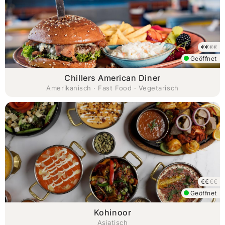
€€
€€
Geöffnet
Chillers American Diner
Amerikanisch · Fast Food · Vegetarisch
€€
€€
Geöffnet
Kohinoor
Asiatisch