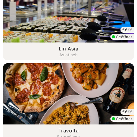
€€
€€
Geöffnet
Lin Asia
Asiatisch
€€
€€
Geöffnet
Travolta
Europäisch