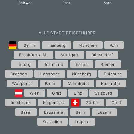
Follower
Fans
Abos
ALLE STADT-REISEFÜHRER
Berlin
Hamburg
München
Köln
Frankfurt a.M.
Stuttgart
Düsseldorf
Leipzig
Dortmund
Essen
Bremen
Dresden
Hannover
Nürnberg
Duisburg
Wuppertal
Bonn
Mannheim
Karlsruhe
Wien
Graz
Linz
Salzburg
Innsbruck
Klagenfurt
Zürich
Genf
Basel
Lausanne
Bern
Luzern
St. Gallen
Lugano