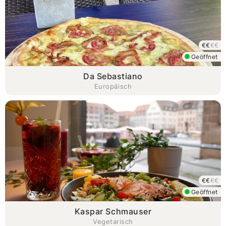
€€
€€
Geöffnet
Da Sebastiano
Europäisch
€€
€€
Geöffnet
Kaspar Schmauser
Vegetarisch