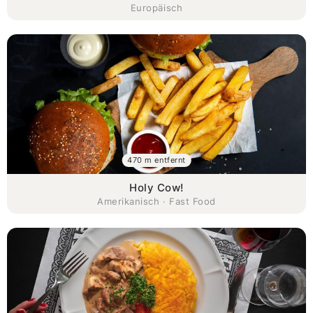
Europäisch
470 m entfernt
Holy Cow!
Amerikanisch · Fast Food