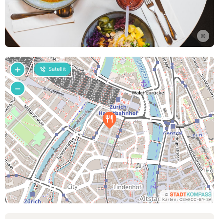
©
+
Satellit
−
©
Karten:
OSM
/
CC-BY-SA