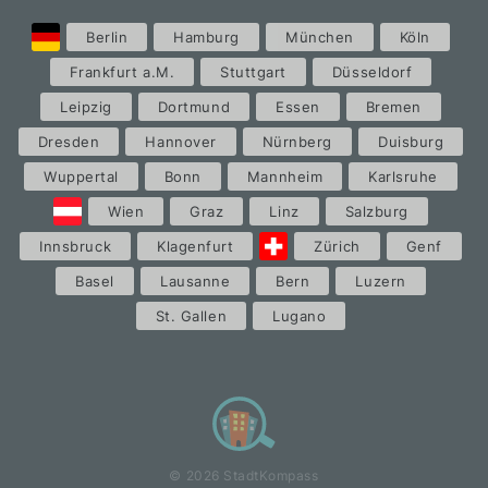
Berlin
Hamburg
München
Köln
Frankfurt a.M.
Stuttgart
Düsseldorf
Leipzig
Dortmund
Essen
Bremen
Dresden
Hannover
Nürnberg
Duisburg
Wuppertal
Bonn
Mannheim
Karlsruhe
Wien
Graz
Linz
Salzburg
Innsbruck
Klagenfurt
Zürich
Genf
Basel
Lausanne
Bern
Luzern
St. Gallen
Lugano
© 2026 StadtKompass