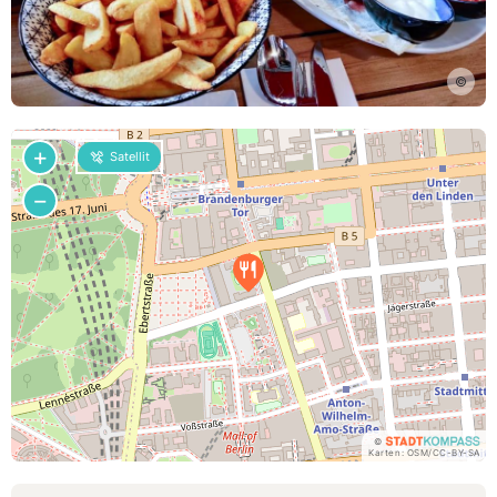
©
+
Satellit
−
©
Karten:
OSM
/
CC-BY-SA