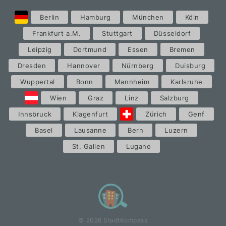
Berlin
Hamburg
München
Köln
Frankfurt a.M.
Stuttgart
Düsseldorf
Leipzig
Dortmund
Essen
Bremen
Dresden
Hannover
Nürnberg
Duisburg
Wuppertal
Bonn
Mannheim
Karlsruhe
Wien
Graz
Linz
Salzburg
Innsbruck
Klagenfurt
Zürich
Genf
Basel
Lausanne
Bern
Luzern
St. Gallen
Lugano
© 2026 StadtKompass