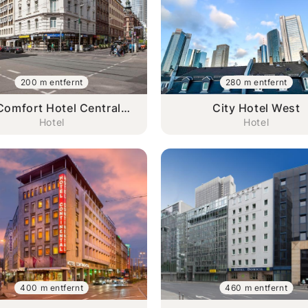
200 m entfernt
280 m entfernt
Comfort Hotel Central
City Hotel West
Station
Hotel
Hotel
400 m entfernt
460 m entfernt