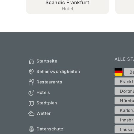
Scandic Frankfurt
Hotel
ALLE S
Startseite
Sehenswürdigkeiten
Be
Frankf
Restaurants
Dortm
Hotels
Nürnb
Stadtplan
Karlsr
Wetter
Innsbr
Datenschutz
Lausa