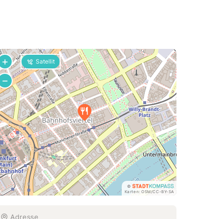
+
Satellit
−
©
Karten:
OSM
/
CC-BY-SA
Adresse