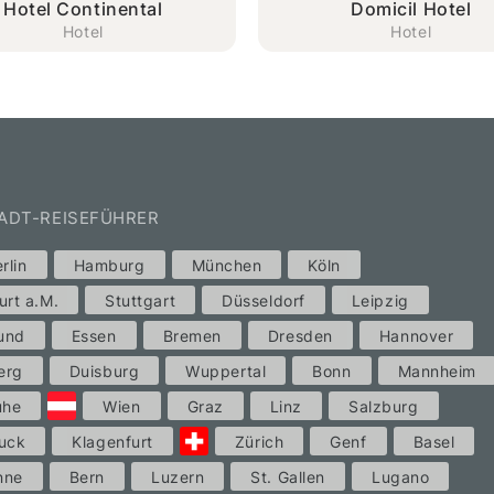
Hotel Continental
Domicil Hotel
Hotel
Hotel
TADT-REISEFÜHRER
rlin
Hamburg
München
Köln
urt a.M.
Stuttgart
Düsseldorf
Leipzig
und
Essen
Bremen
Dresden
Hannover
erg
Duisburg
Wuppertal
Bonn
Mannheim
uhe
Wien
Graz
Linz
Salzburg
uck
Klagenfurt
Zürich
Genf
Basel
nne
Bern
Luzern
St. Gallen
Lugano