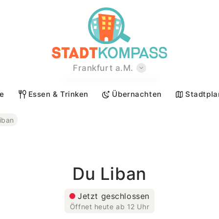
Frankfurt a.M.
Berlin
te
Essen & Trinken
Übernachten
Stadtpla
Hamburg
München
iban
Köln
Stuttgart
Düsseldorf
Du Liban
Leipzig
Jetzt geschlossen
Dortmund
Öffnet heute ab 12 Uhr
Essen