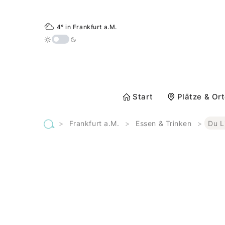
4° in Frankfurt a.M.
Start
Plätze & Or
>
Frankfurt a.M.
>
Essen & Trinken
>
Du L