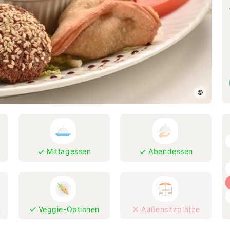
Salzburg
Innsbruck
Klagenfurt
Schweiz
Zürich
Genf
©
Basel
Lausanne
Bern
Mittagessen
Abendessen
Luzern
St. Gallen
Lugano
n
Veggie-Optionen
Außensitzplätze