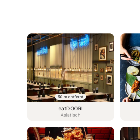
50 m entfernt
eatDOORI
Asiatisch