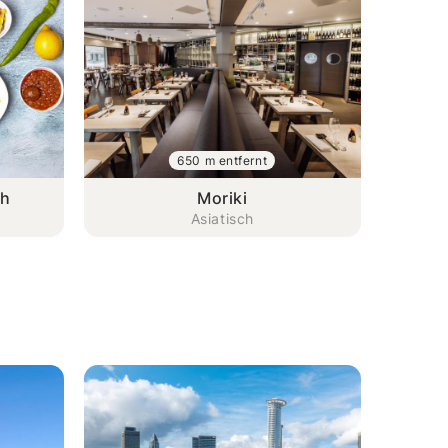
650 m entfernt
eh
Moriki
Asiatisch