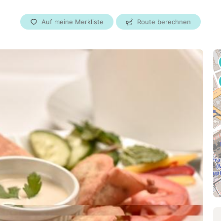
Bremen
Auf meine Merkliste
Route berechnen
Dresden
Hannover
Nürnberg
Duisburg
Wuppertal
Bonn
Mannheim
Karlsruhe
Österreich
Wien
Graz
Linz