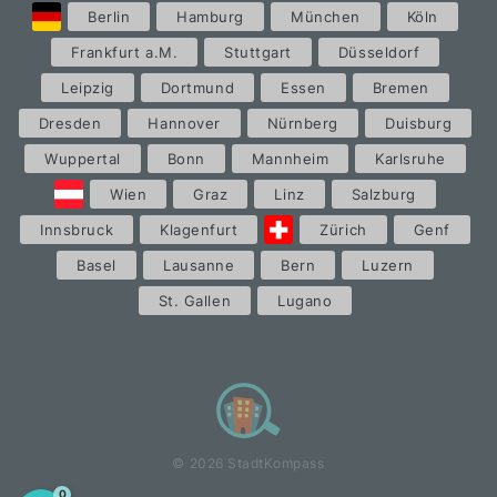
Berlin
Hamburg
München
Köln
Frankfurt a.M.
Stuttgart
Düsseldorf
Leipzig
Dortmund
Essen
Bremen
Dresden
Hannover
Nürnberg
Duisburg
Wuppertal
Bonn
Mannheim
Karlsruhe
Wien
Graz
Linz
Salzburg
Innsbruck
Klagenfurt
Zürich
Genf
Basel
Lausanne
Bern
Luzern
St. Gallen
Lugano
© 2026 StadtKompass
0