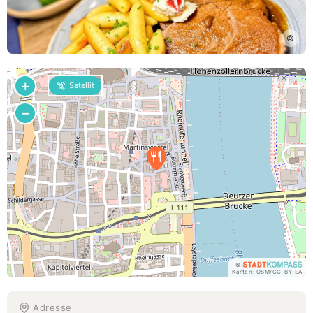
©
+
Satellit
−
©
Karten:
OSM
/
CC-BY-SA
Adresse