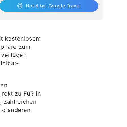
Hotel bei Google Travel
it kostenlosem
sphäre zum
r verfügen
inibar-
gen
irekt zu Fuß in
, zahlreichen
und anderen