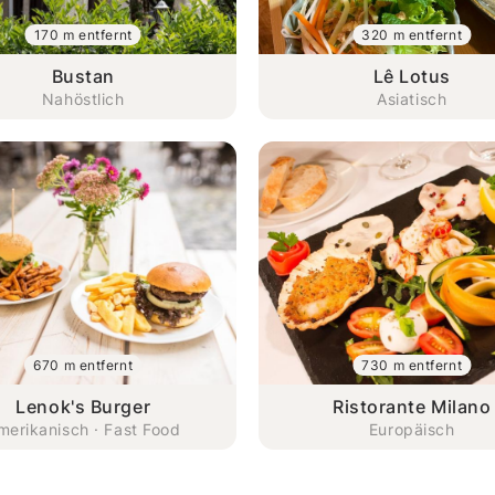
170 m entfernt
320 m entfernt
Bustan
Lê Lotus
Nahöstlich
Asiatisch
670 m entfernt
730 m entfernt
Lenok's Burger
Ristorante Milano
merikanisch · Fast Food
Europäisch