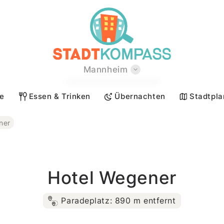
Mannheim
Berlin
te
Essen & Trinken
Übernachten
Stadtpla
Hamburg
München
ner
Köln
Frankfurt a.M.
Stuttgart
Hotel Wegener
Düsseldorf
Paradeplatz: 890 m entfernt
Leipzig
Dortmund