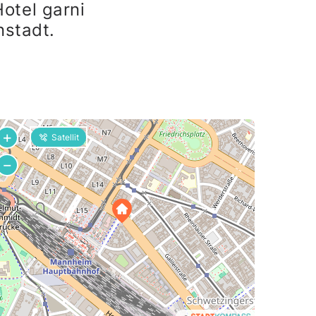
otel garni
nstadt.
+
Satellit
−