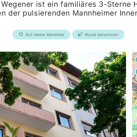
 Wegener ist ein familiäres 3-Sterne H
Essen
en der pulsierenden Mannheimer Inne
Bremen
Dresden
Auf meine Merkliste
Route berechnen
Hannover
Nürnberg
Duisburg
Wuppertal
Bonn
Karlsruhe
Österreich
Wien
Graz
Linz