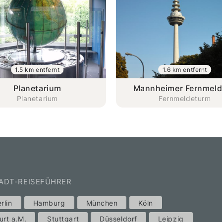
1.5 km entfernt
1.6 km entfernt
Planetarium
Mannheimer Fernmel
Planetarium
Fernmeldeturm
TADT-REISEFÜHRER
rlin
Hamburg
München
Köln
urt a.M.
Stuttgart
Düsseldorf
Leipzig