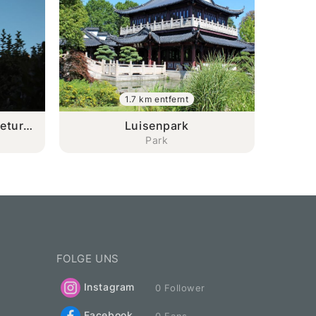
1.7 km entfernt
deturm
Luisenpark
Park
FOLGE UNS
Instagram
0 Follower
Facebook
0 Fans