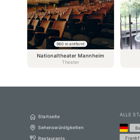
960 m entfernt
Nationaltheater Mannheim
Theater
ALLE S
Startseite
Sehenswürdigkeiten
Be
Frankf
Restaurants