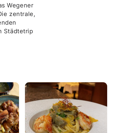
 das Wegener
ie zentrale,
genden
 Städtetrip