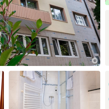
Salzburg
Innsbruck
Klagenfurt
Schweiz
Zürich
Genf
Basel
Lausanne
©
Bern
Luzern
St. Gallen
Lugano