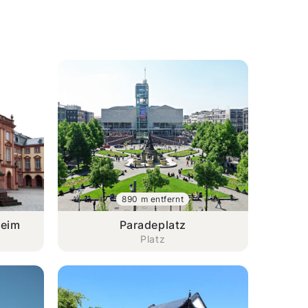
890 m entfernt
heim
Paradeplatz
Platz