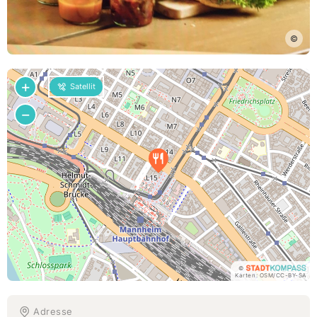
©
+
Satellit
−
©
Karten:
OSM
/
CC-BY-SA
Adresse