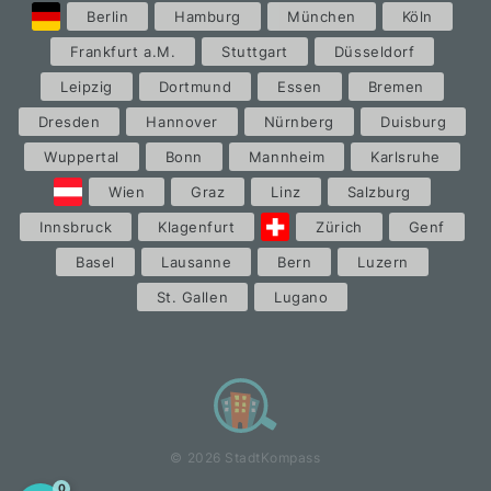
Berlin
Hamburg
München
Köln
Frankfurt a.M.
Stuttgart
Düsseldorf
Leipzig
Dortmund
Essen
Bremen
Dresden
Hannover
Nürnberg
Duisburg
Wuppertal
Bonn
Mannheim
Karlsruhe
Wien
Graz
Linz
Salzburg
Innsbruck
Klagenfurt
Zürich
Genf
Basel
Lausanne
Bern
Luzern
St. Gallen
Lugano
© 2026 StadtKompass
0